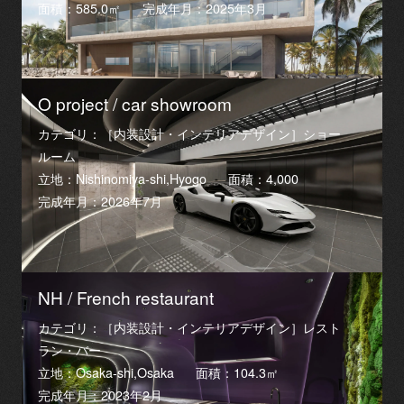
面積：585.0㎡
完成年月：2025年3月
O project / car showroom
カテゴリ：［内装設計・インテリアデザイン］ショー
ルーム
立地：Nishinomiya-shi,Hyogo
面積：4,000
完成年月：2026年7月
NH / French restaurant
カテゴリ：［内装設計・インテリアデザイン］レスト
ラン・バー
立地：Osaka-shi,Osaka
面積：104.3㎡
完成年月：2023年2月