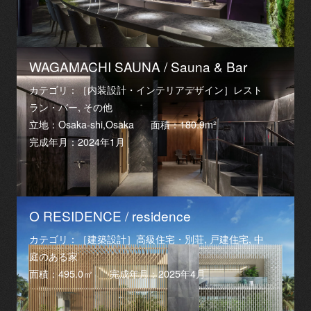
WAGAMACHI SAUNA / Sauna & Bar
カテゴリ：［内装設計・インテリアデザイン］レスト
ラン・バー, その他
立地：Osaka-shi,Osaka
面積：180.9m²
完成年月：2024年1月
O RESIDENCE / residence
カテゴリ：［建築設計］高級住宅・別荘, 戸建住宅, 中
庭のある家
面積：495.0㎡
完成年月：2025年4月