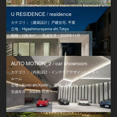
U RESIDENCE / residence
カテゴリ：［建築設計］戸建住宅, 平屋
立地：Higashimurayama-shi,Tokyo
面積：128.8m²
完成年月：2025年11月
AUTO MOTION_2 / car showroom
カテゴリ：［内装設計・インテリアデザイン］ショー
ルーム
立地：Kyoto-shi,Kyoto
面積：340.0㎡
完成年月：2024年10月