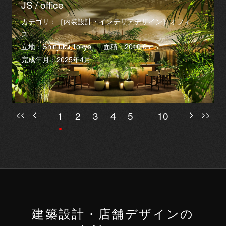
JS / office
カテゴリ：［内装設計・インテリアデザイン］オフィ
ス
立地：Shinjuku,Tokyo
面積：2010.0㎡
完成年月：2025年4月
1
2
3
4
5
10
建築設計・店舗デザインの