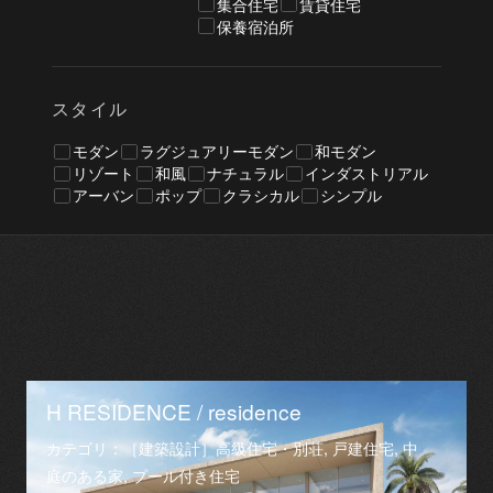
集合住宅
賃貸住宅
保養宿泊所
スタイル
モダン
ラグジュアリーモダン
和モダン
リゾート
和風
ナチュラル
インダストリアル
アーバン
ポップ
クラシカル
シンプル
H RESIDENCE / residence
カテゴリ：［建築設計］高級住宅・別荘, 戸建住宅, 中
庭のある家, プール付き住宅