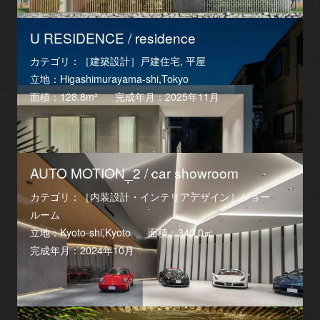
U RESIDENCE / residence
カテゴリ：［建築設計］戸建住宅, 平屋
立地：Higashimurayama-shi,Tokyo
面積：128.8m²
完成年月：2025年11月
AUTO MOTION_2 / car showroom
カテゴリ：［内装設計・インテリアデザイン］ショー
ルーム
立地：Kyoto-shi,Kyoto
面積：340.0㎡
完成年月：2024年10月