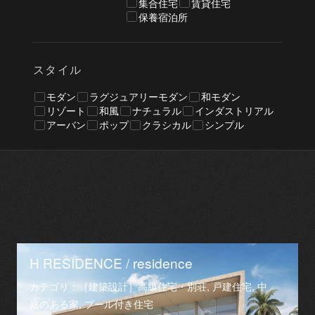
集合住宅
賃貸住宅
保養宿泊所
スタイル
モダン
ラグジュアリーモダン
和モダン
リゾート
和風
ナチュラル
インダストリアル
アーバン
ポップ
クラシカル
シンプル
H RESIDENCE / residence
カテゴリ：［建築設計］高級住宅・別荘, 戸建住宅, 中
庭のある家, プール付き住宅