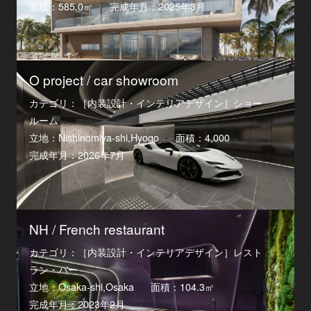
面積：585.0㎡
完成年月：2025年3月
O project / car showroom
カテゴリ：［内装設計・インテリアデザイン］ショー
ルーム
立地：Nishinomiya-shi,Hyogo
面積：4,000
完成年月：2026年7月
NH / French restaurant
カテゴリ：［内装設計・インテリアデザイン］レスト
ラン・バー
立地：Osaka-shi,Osaka
面積：104.3㎡
完成年月：2023年2月