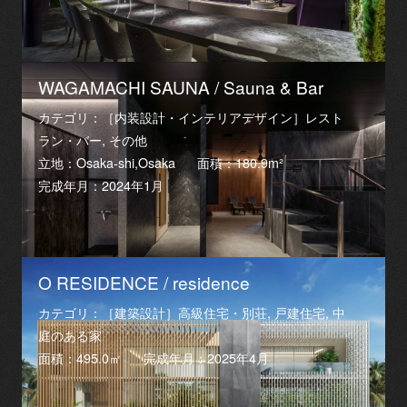
WAGAMACHI SAUNA / Sauna & Bar
カテゴリ：［内装設計・インテリアデザイン］レスト
ラン・バー, その他
立地：Osaka-shi,Osaka
面積：180.9m²
完成年月：2024年1月
O RESIDENCE / residence
カテゴリ：［建築設計］高級住宅・別荘, 戸建住宅, 中
庭のある家
面積：495.0㎡
完成年月：2025年4月