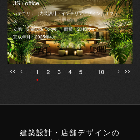
JS / office
カテゴリ：［内装設計・インテリアデザイン］オフィ
ス
立地：Shinjuku,Tokyo
面積：2010.0㎡
完成年月：2025年4月
1
2
3
4
5
10
建築設計・店舗デザインの