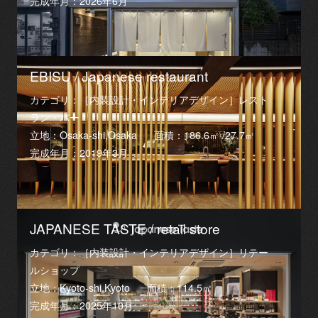
完成年月：2026年6月
EBISU / Japanese restaurant
カテゴリ：［内装設計・インテリアデザイン］レスト
ラン・バー
立地：Osaka-shi,Osaka
面積：186.6㎡ /27.7㎡
完成年月：2019年3月
JAPANESE TASTE / retail store
カテゴリ：［内装設計・インテリアデザイン］リテー
ルショップ
立地：Kyoto-shi,Kyoto
面積：114.5㎡
完成年月：2025年10月