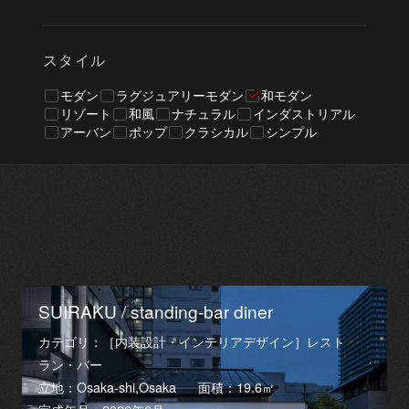
スタイル
モダン
ラグジュアリーモダン
和モダン
リゾート
和風
ナチュラル
インダストリアル
アーバン
ポップ
クラシカル
シンプル
SUIRAKU / standing-bar diner
カテゴリ：［内装設計・インテリアデザイン］レスト
ラン・バー
立地：Osaka-shi,Osaka
面積：19.6㎡