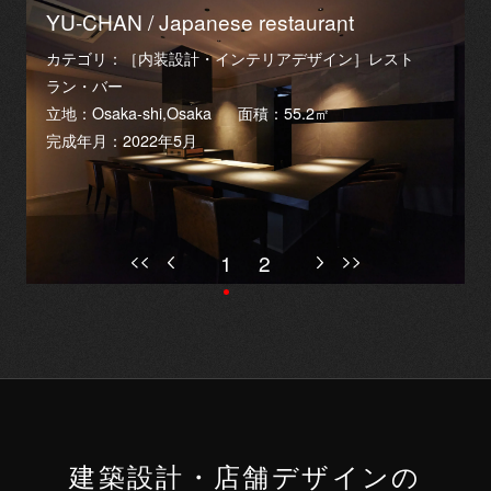
YU-CHAN / Japanese restaurant
カテゴリ：［内装設計・インテリアデザイン］レスト
ラン・バー
立地：Osaka-shi,Osaka
面積：55.2㎡
完成年月：2022年5月
1
2
建築設計・店舗デザインの