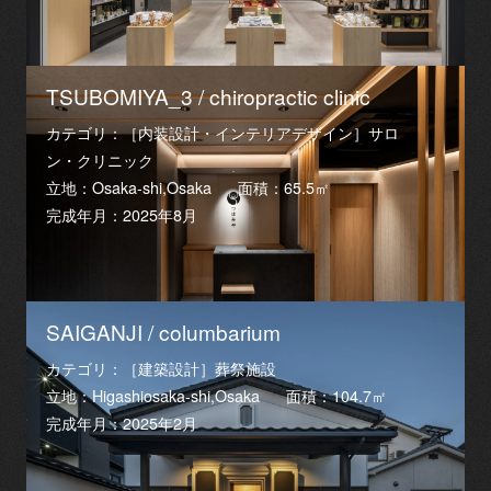
TSUBOMIYA_3 / chiropractic clinic
カテゴリ：［内装設計・インテリアデザイン］サロ
ン・クリニック
立地：Osaka-shi,Osaka
面積：65.5㎡
完成年月：2025年8月
SAIGANJI / columbarium
カテゴリ：［建築設計］葬祭施設
立地：Higashiosaka-shi,Osaka
面積：104.7㎡
完成年月：2025年2月