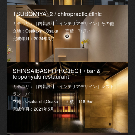
TSUBOMIYA_2 / chiropractic clinic
カテゴリ：［内装設計・インテリアデザイン］その他
立地：Osaka-shi,Osaka
面積：71.7㎡
完成年月：2024年3月
SHINSAIBASHI PROJECT / bar &
teppanyaki restaurant
カテゴリ：［内装設計・インテリアデザイン］レスト
ラン・バー
立地：Osaka-shi,Osaka
面積：118.9㎡
完成年月：2021年5月