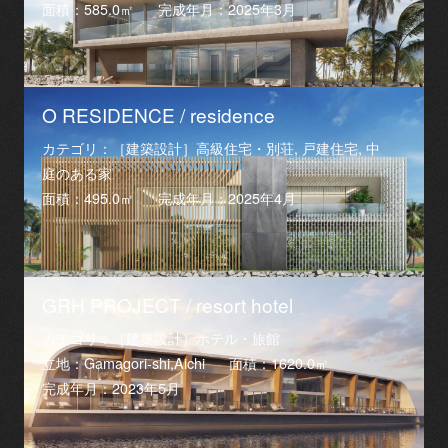
面積：585.0㎡
完成年月：2025年3月
O RESIDENCE / residence
カテゴリ：［建築設計］高級住宅・別荘, 戸建住宅, 中
庭のある家
面積：495.0㎡
完成年月：2025年4月
GRH PROJECT / resort hotel
カテゴリ：［建築設計］ホテル・旅館
立地：Gamagori-shi,Aichi
面積：1620.0㎡
完成年月：2023年5月