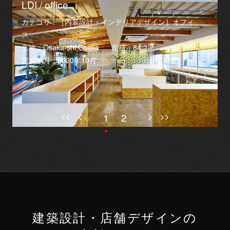
LDI / office
カテゴリ：［内装設計・インテリアデザイン］オフィ
ス
立地：Osaka-shi,Osaka
面積：84.2㎡
完成年月：2020年10月
1
2
建築設計・店舗デザインの