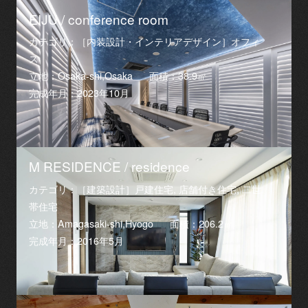
EIJU / conference room
カテゴリ：［内装設計・インテリアデザイン］オフィ
ス
立地：Osaka-shi,Osaka
面積：38.9㎡
完成年月：2023年10月
M RESIDENCE / residence
カテゴリ：［建築設計］戸建住宅, 店舗付き住宅, 二世
帯住宅
立地：Amagasaki-shi,Hyogo
面積：206.2㎡
完成年月：2016年5月