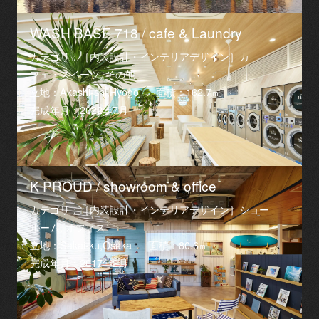
WASH BASE 718 / cafe & Laundry
カテゴリ：［内装設計・インテリアデザイン］カ
フェ・スイーツ, その他
立地：Akashi-shi,Hyogo
面積：162.7㎡
完成年月：2022年7月
K PROUD / showroom & office
カテゴリ：［内装設計・インテリアデザイン］ショー
ルーム, オフィス
立地：Sakai-ku,Osaka
面積：80.6㎡
完成年月：2017年2月