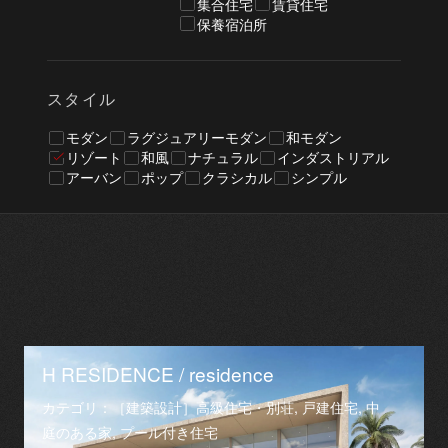
集合住宅
賃貸住宅
保養宿泊所
スタイル
モダン
ラグジュアリーモダン
和モダン
リゾート
和風
ナチュラル
インダストリアル
アーバン
ポップ
クラシカル
シンプル
H RESIDENCE / residence
カテゴリ：［建築設計］高級住宅・別荘, 戸建住宅, 中
庭のある家, プール付き住宅