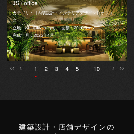
JS / office
カテゴリ：［内装設計・インテリアデザイン］オフィ
ス
立地：Shinjuku,Tokyo
面積：2010.0㎡
完成年月：2025年4月
1
2
3
4
5
10
建築設計・店舗デザインの