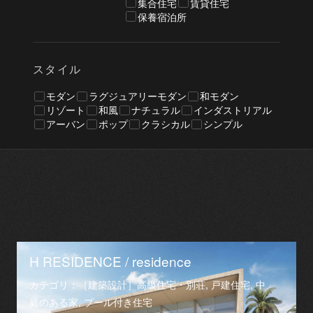
集合住宅
賃貸住宅
保養宿泊所
スタイル
モダン
ラグジュアリーモダン
和モダン
リゾート
和風
ナチュラル
インダストリアル
アーバン
ポップ
クラシカル
シンプル
H RESIDENCE / residence
カテゴリ：［建築設計］高級住宅・別荘, 戸建住宅, 中
庭のある家, プール付き住宅