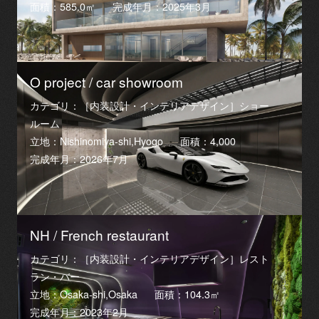
面積：585.0㎡
完成年月：2025年3月
O project / car showroom
カテゴリ：［内装設計・インテリアデザイン］ショー
ルーム
立地：Nishinomiya-shi,Hyogo
面積：4,000
完成年月：2026年7月
NH / French restaurant
カテゴリ：［内装設計・インテリアデザイン］レスト
ラン・バー
立地：Osaka-shi,Osaka
面積：104.3㎡
完成年月：2023年2月