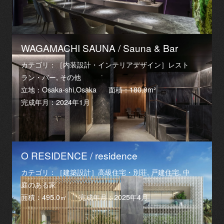
WAGAMACHI SAUNA / Sauna & Bar
カテゴリ：［内装設計・インテリアデザイン］レスト
ラン・バー, その他
立地：Osaka-shi,Osaka
面積：180.9m²
完成年月：2024年1月
O RESIDENCE / residence
カテゴリ：［建築設計］高級住宅・別荘, 戸建住宅, 中
庭のある家
面積：495.0㎡
完成年月：2025年4月