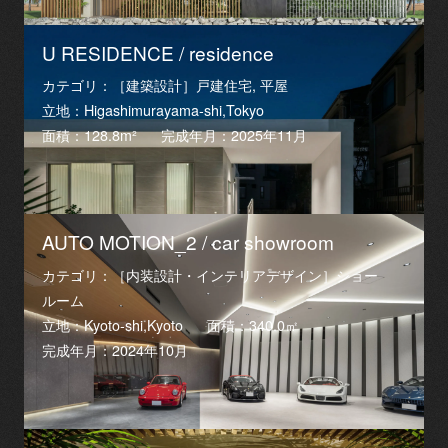
U RESIDENCE / residence
カテゴリ：［建築設計］戸建住宅, 平屋
立地：Higashimurayama-shi,Tokyo
面積：128.8m²
完成年月：2025年11月
AUTO MOTION_2 / car showroom
カテゴリ：［内装設計・インテリアデザイン］ショー
ルーム
立地：Kyoto-shi,Kyoto
面積：340.0㎡
完成年月：2024年10月