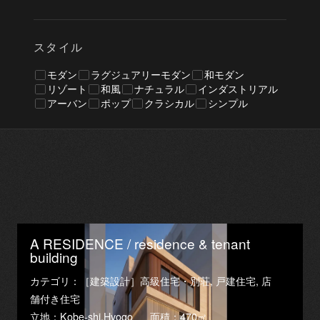
スタイル
モダン
ラグジュアリーモダン
和モダン
リゾート
和風
ナチュラル
インダストリアル
アーバン
ポップ
クラシカル
シンプル
A RESIDENCE / residence & tenant
building
カテゴリ：［建築設計］高級住宅・別荘, 戸建住宅, 店
舗付き住宅
立地：Kobe-shi,Hyogo
面積：470㎡