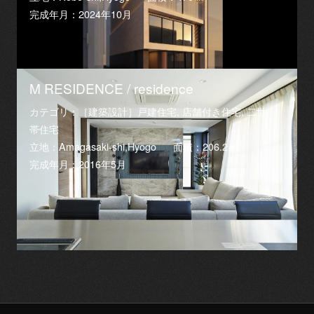
完成年月：2024年10月
M RESIDENCE / residence
カテゴリ：［建築設計］戸建住宅, 店舗付き住宅, 二世
帯住宅
立地：Amagasaki-shi,Hyogo
面積：206.2㎡
完成年月：2016年5月